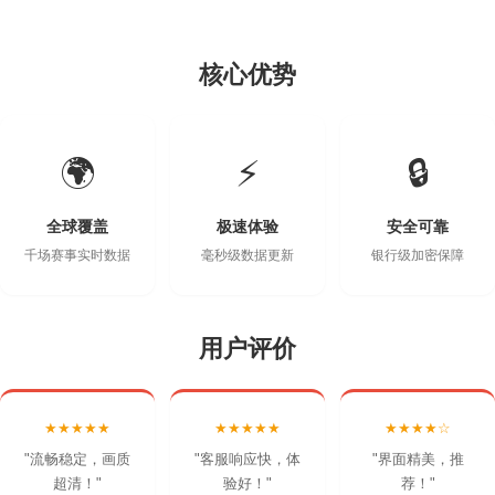
核心优势
🌍
⚡
🔒
全球覆盖
极速体验
安全可靠
千场赛事实时数据
毫秒级数据更新
银行级加密保障
用户评价
★★★★★
★★★★★
★★★★☆
"流畅稳定，画质
"客服响应快，体
"界面精美，推
超清！"
验好！"
荐！"