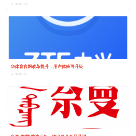
2026-07-28
华体育官网改革提升，用户体验再升级
2026-07-27