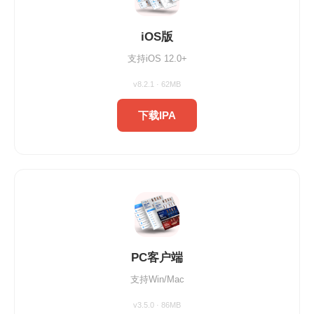
iOS版
支持iOS 12.0+
v8.2.1 · 62MB
下载IPA
PC客户端
支持Win/Mac
v3.5.0 · 86MB