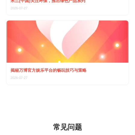
米兰(中国)关注环保，推出绿色产品系列
2026-07-27
揭秘万博官方娱乐平台的畅玩技巧与策略
2026-07-27
常见问题